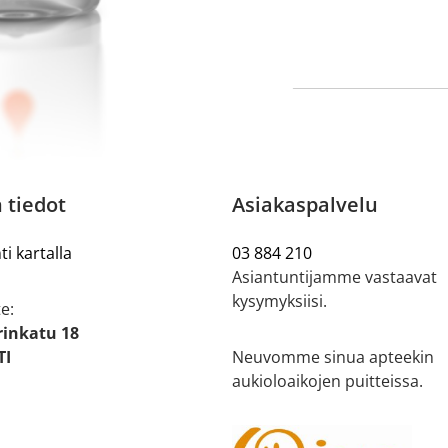
 tiedot
Asiakaspalvelu
ti kartalla
03 884 210
Asiantuntijamme vastaavat
kysymyksiisi.
e:
rinkatu 18
TI
Neuvomme sinua apteekin
aukioloaikojen puitteissa.