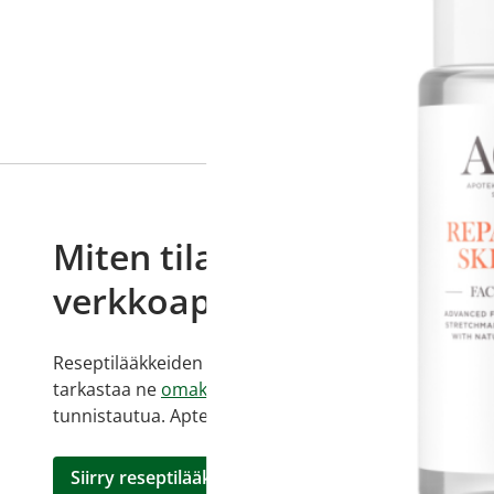
Miten tilaan reseptilääkke
verkkoapteekista?
Reseptilääkkeiden tilaaminen edellyttää voimassa olev
tarkastaa ne
omakanta.fi
-palvelusta. Tilausta varten
tunnistautua. Apteekki käsittelee tilauksesi, jonka jä
Siirry reseptilääketilaukseen