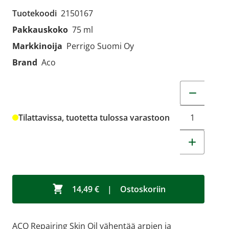
Tuotekoodi
2150167
Pakkauskoko
75 ml
Markkinoija
Perrigo Suomi Oy
Brand
Aco
Muuta tuot
Tilattavissa, tuotetta tulossa varastoon
14,49 €
|
Ostoskoriin
ACO Repairing Skin Oil vähentää arpien ja