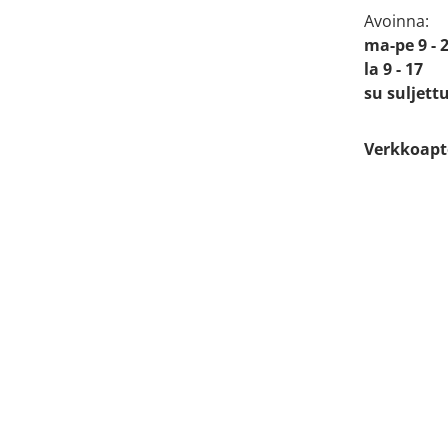
Avoinna:
ma-pe 9 - 
la 9 - 17
su suljett
Verkkoapt