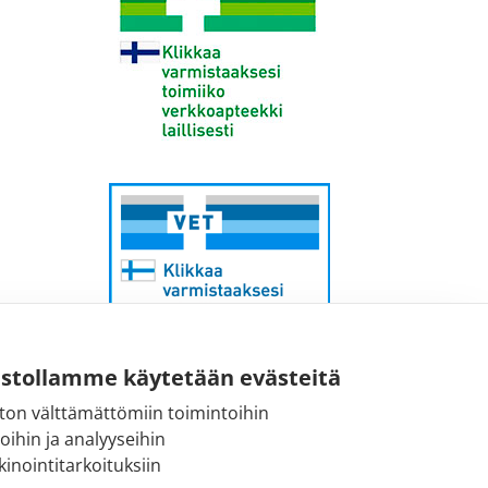
ustollamme käytetään evästeitä
ton välttämättömiin toimintoihin
Sähköpostiosoite:
toihin ja analyyseihin
kirjaamo@fimea.fi
inointitarkoituksiin