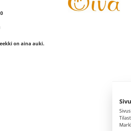
20
u
eekki on aina auki.
Siv
Sivus
Tilas
Markk