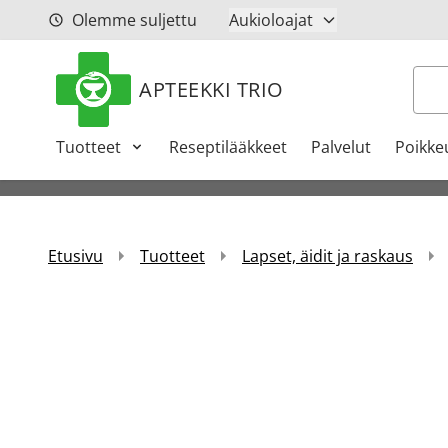
Siirry sisältöön
Olemme suljettu
Aukioloajat
Hak
APTEEKKI TRIO
Tuotteet
Reseptilääkkeet
Palvelut
Poikke
Etusivu
Tuotteet
Lapset, äidit ja raskaus