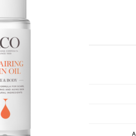
itä
aa reseptiä, ja voit
 sinun pitää ensin
lkeen voit maksaa ostoksesi.
A