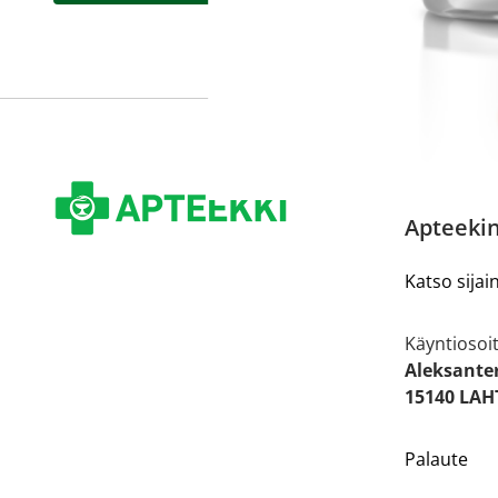
Apteekin
Katso sijain
Käyntiosoit
Aleksante
15140 LAH
Palaute