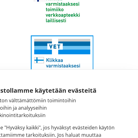
ustollamme käytetään evästeitä
ton välttämättömiin toimintoihin
Sähköpostiosoite:
toihin ja analyyseihin
kirjaamo@fimea.fi
inointitarkoituksiin
Fimean vaihde:
se "Hyväksy kaikki", jos hyväksyt evästeiden käytön
029 522 3341
ttamiimme tarkoituksiin. Jos haluat muuttaa