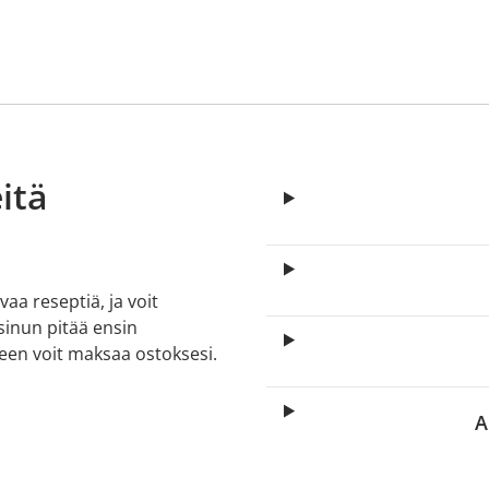
itä
aa reseptiä, ja voit
 sinun pitää ensin
lkeen voit maksaa ostoksesi.
A