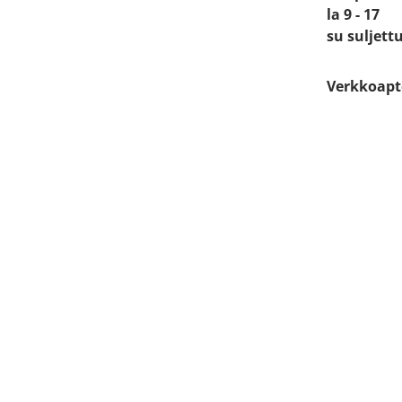
la 9 - 17
su suljett
Verkkoapt