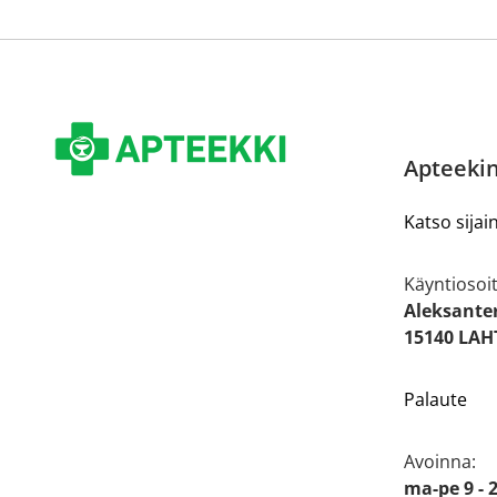
Apteekin
Katso sijain
Käyntiosoit
Aleksante
15140 LAH
Palaute
Avoinna:
ma-pe 9 - 