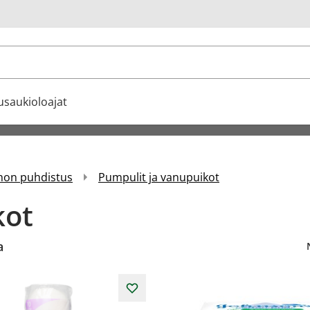
u
usaukioloajat
ihon puhdistus
Pumpulit ja vanupuikot
kot
a