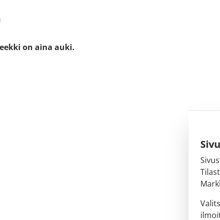
u
eekki on aina auki.
Siv
Sivus
Tilas
Markk
Valit
ilmoi