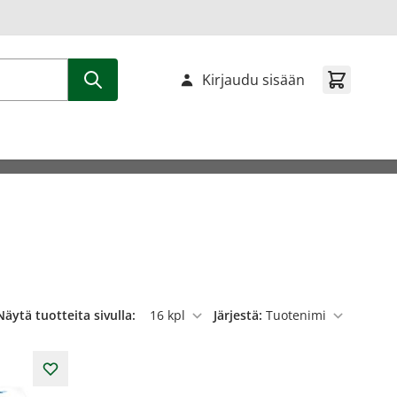
Kirjaudu sisään
Näytä tuotteita sivulla:
Järjestä:
per sivu