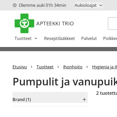
Siirry sisältöön
Olemme auki
01h
34min
Aukioloajat
Hak
APTEEKKI TRIO
Tuotteet
Reseptilääkkeet
Palvelut
Poikke
Etusivu
Tuotteet
Ihonhoito
Hygienia ja 
Pumpulit ja vanupui
2
tuotett
Brand (1)