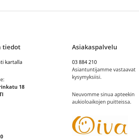
 tiedot
Asiakaspalvelu
ti kartalla
03 884 210
Asiantuntijamme vastaavat
kysymyksiisi.
e:
rinkatu 18
TI
Neuvomme sinua apteekin
aukioloaikojen puitteissa.
20