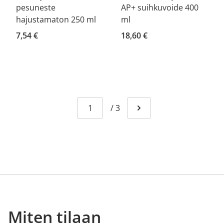
pesuneste
AP+ suihkuvoide 400
hajustamaton 250 ml
ml
7,54 €
18,60 €
Sivu
You're currently reading page 1
/
3
Mene seuraavalle sivull
Miten tilaan