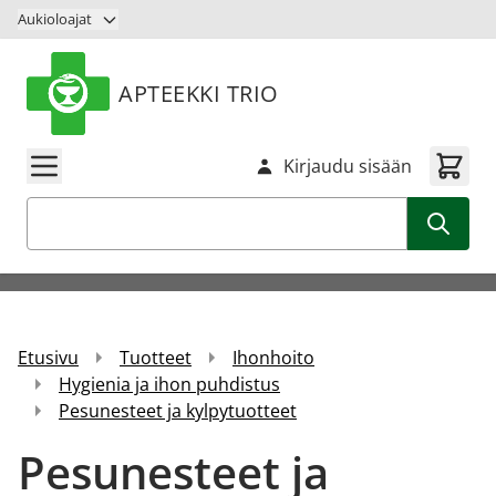
Siirry sisältöön
Aukioloajat
APTEEKKI TRIO
Kirjaudu sisään
Haku
Etusivu
Tuotteet
Ihonhoito
Hygienia ja ihon puhdistus
Pesunesteet ja kylpytuotteet
Pesunesteet ja