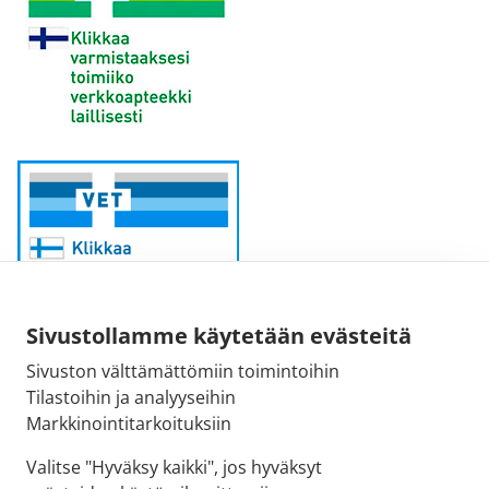
Sivustollamme käytetään evästeitä
Sivuston välttämättömiin toimintoihin
Sähköpostiosoite:
Tilastoihin ja analyyseihin
kirjaamo@fimea.fi
Markkinointitarkoituksiin
Fimean vaihde:
Valitse "Hyväksy kaikki", jos hyväksyt