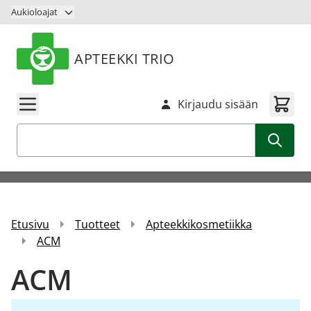
Siirry sisältöön
Aukioloajat
APTEEKKI TRIO
Kirjaudu sisään
Haku
Etusivu
Tuotteet
Apteekkikosmetiikka
ACM
ACM