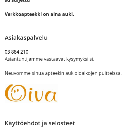
su suljettu
Verkkoapteekki on aina auki.
Asiakaspalvelu
03 884 210
Asiantuntijamme vastaavat kysymyksiisi.
Neuvomme sinua apteekin aukioloaikojen puitteissa.
Käyttöehdot ja selosteet