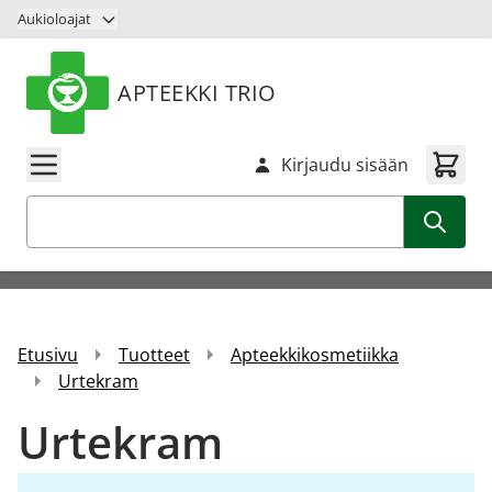
Siirry sisältöön
Aukioloajat
APTEEKKI TRIO
Kirjaudu sisään
Haku
Etusivu
Tuotteet
Apteekkikosmetiikka
Urtekram
Urtekram