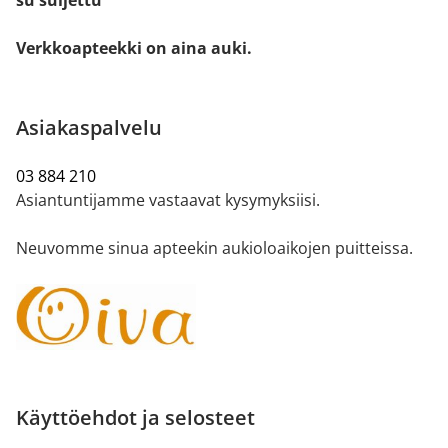
su suljettu
Verkkoapteekki on aina auki.
Asiakaspalvelu
03 884 210
Asiantuntijamme vastaavat kysymyksiisi.
Neuvomme sinua apteekin aukioloaikojen puitteissa.
Käyttöehdot ja selosteet