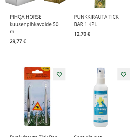
PIHQA HORSE
PUNKKIRAUTA TICK
kuusenpihkavoide 50
BAR 1 KPL
ml
12,70 €
29,77 €