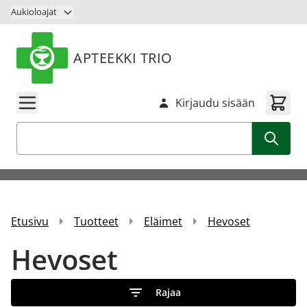
Siirry sisältöön
Aukioloajat
APTEEKKI TRIO
Kirjaudu sisään
Haku
Etusivu
Tuotteet
Eläimet
Hevoset
Hevoset
Rajaa