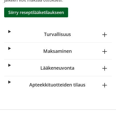
jälkeen voit maksaa ostoksesi.
Siirry reseptilääketilaukseen
Turvallisuus
Maksaminen
Lääkeneuvonta
Apteekkituotteiden tilaus