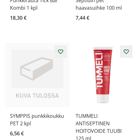
Punkkirauta Tick Bar
Septidin pet
Kombi 1 kpl
haavasuihke 100 ml
18,30 €
7,44 €
SYMPPIS punkkikoukku
TUMMELI
PET 2 kpl
ANTISEPTINEN
HOITOVOIDE TUUBI
6,56 €
125 ml