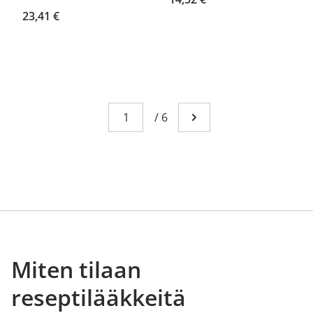
23,41 €
Sivu
You're currently reading page 1
/
6
Mene seuraavalle sivull
Miten tilaan
reseptilääkkeitä