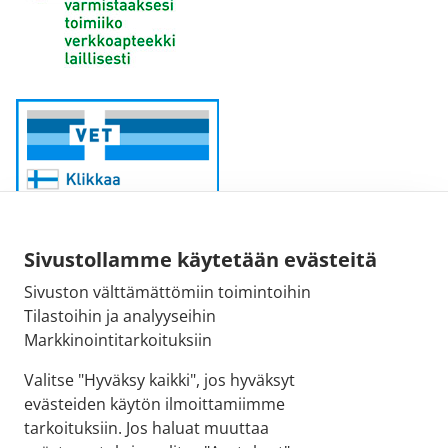
Sivustollamme käytetään evästeitä
Sivuston välttämättömiin toimintoihin
Sähköpostiosoite:
Tilastoihin ja analyyseihin
kirjaamo@fimea.fi
Markkinointitarkoituksiin
Fimean vaihde:
Valitse "Hyväksy kaikki", jos hyväksyt
029 522 3341
evästeiden käytön ilmoittamiimme
tarkoituksiin. Jos haluat muuttaa