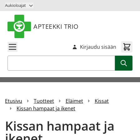
Siirry sisältöön
Aukioloajat
APTEEKKI TRIO
Kirjaudu sisään
Haku
Etusivu
Tuotteet
Eläimet
Kissat
Kissan hampaat ja ikenet
Kissan hampaat ja
ikenet