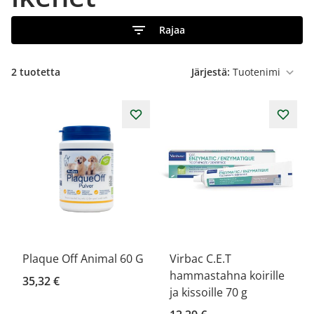
Rajaa
2
tuotetta
Järjestä:
Plaque Off Animal 60 G
Virbac C.E.T
hammastahna koirille
35,32 €
ja kissoille 70 g