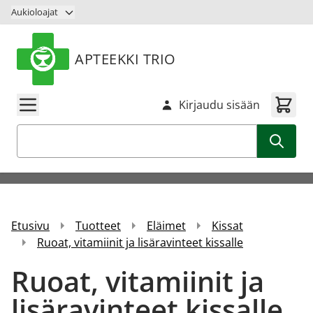
Siirry sisältöön
Aukioloajat
APTEEKKI TRIO
Kirjaudu sisään
Haku
Etusivu
Tuotteet
Eläimet
Kissat
Ruoat, vitamiinit ja lisäravinteet kissalle
Ruoat, vitamiinit ja
lisäravinteet kissalle