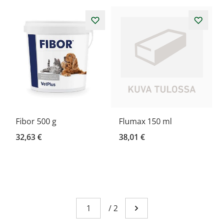
Fibor 500 g
Flumax 150 ml
32,63 €
38,01 €
Sivu
You're currently reading page 1
/
2
Mene seuraavalle sivull