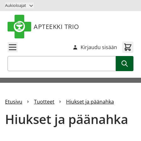
Siirry sisältöön
Aukioloajat
APTEEKKI TRIO
Kirjaudu sisään
Haku
Etusivu
Tuotteet
Hiukset ja päänahka
Hiukset ja päänahka