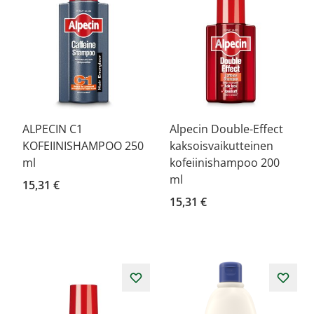
ALPECIN C1
Alpecin Double-Effect
KOFEIINISHAMPOO 250
kaksoisvaikutteinen
ml
kofeiinishampoo 200
ml
15,31 €
15,31 €