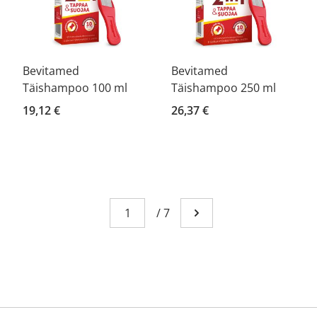
Bevitamed
Bevitamed
Täishampoo 100 ml
Täishampoo 250 ml
19,12 €
26,37 €
Sivu
You're currently reading page 1
/
7
Mene seuraavalle sivull