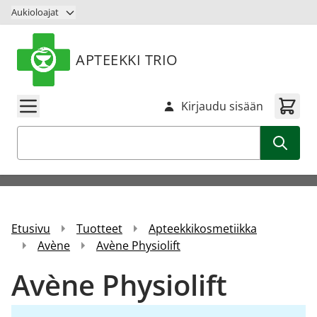
Siirry sisältöön
Aukioloajat
APTEEKKI TRIO
Kirjaudu sisään
Haku
Etusivu
Tuotteet
Apteekkikosmetiikka
Avène
Avène Physiolift
Avène Physiolift