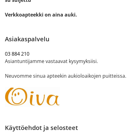
su suljettu
Verkkoapteekki on aina auki.
Asiakaspalvelu
03 884 210
Asiantuntijamme vastaavat kysymyksiisi.
Neuvomme sinua apteekin aukioloaikojen puitteissa.
Käyttöehdot ja selosteet