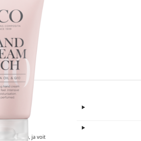
itä
aa reseptiä, ja voit