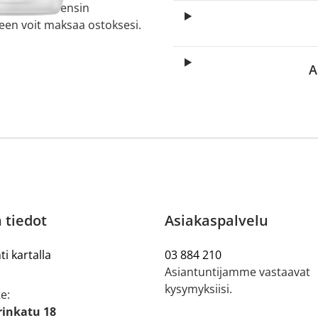
 sinun pitää ensin
lkeen voit maksaa ostoksesi.
A
 tiedot
Asiakaspalvelu
ti kartalla
03 884 210
Asiantuntijamme vastaavat
kysymyksiisi.
e:
rinkatu 18