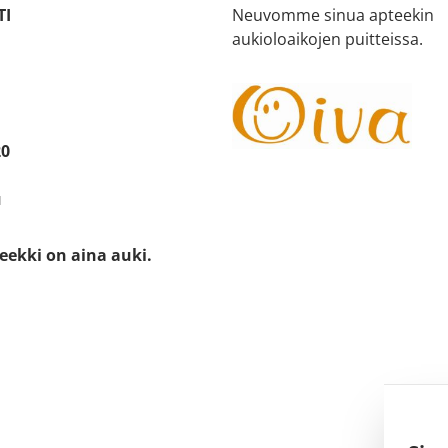
TI
Neuvomme sinua apteekin
aukioloaikojen puitteissa.
20
u
eekki on aina auki.