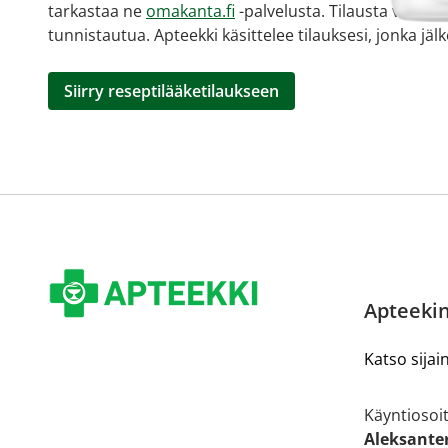
tarkastaa ne
omakanta.fi
-palvelusta. Tilausta varten
tunnistautua. Apteekki käsittelee tilauksesi, jonka jä
Siirry reseptilääketilaukseen
Apteekin
Katso sijain
Käyntiosoit
Aleksante