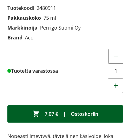
Tuotekoodi
2480911
Pakkauskoko
75 ml
Markkinoija
Perrigo Suomi Oy
Brand
Aco
Muuta tuot
Tuotetta varastossa
7,07 €
|
Ostoskoriin
Nopeasti imeytyvä, täyteläinen käsivoide, joka