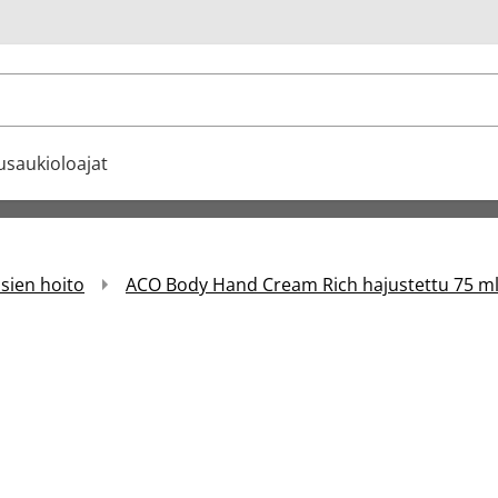
u
usaukioloajat
äsien hoito
ACO Body Hand Cream Rich hajustettu 75 m