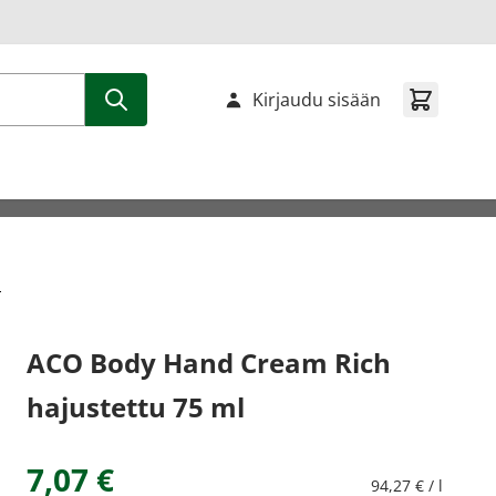
Kirjaudu sisään
l
ACO Body Hand Cream Rich
hajustettu 75 ml
7,07 €
94,27 € / l