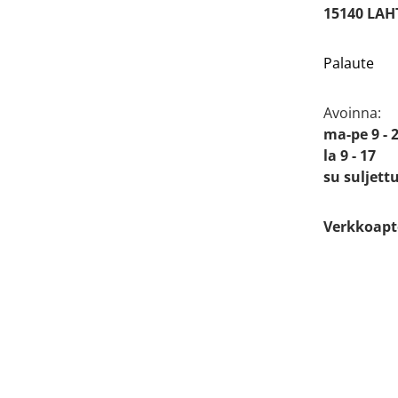
15140 LAH
Palaute
Avoinna:
ma-pe 9 - 
la 9 - 17
su suljett
Verkkoapt