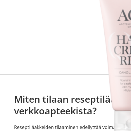
Miten tilaan reseptilääkke
verkkoapteekista?
Reseptilääkkeiden tilaaminen edellyttää voimassa olev