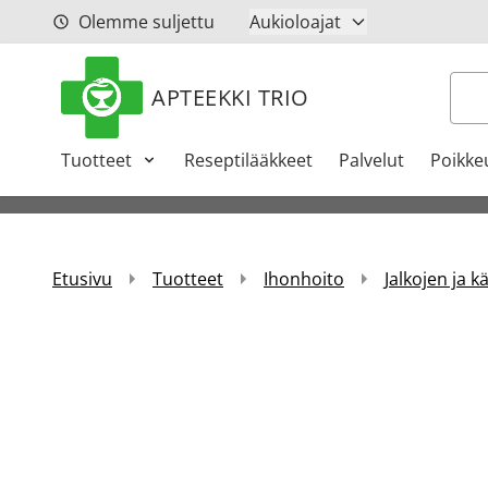
Siirry sisältöön
Olemme suljettu
Aukioloajat
Hak
APTEEKKI TRIO
Tuotteet
Reseptilääkkeet
Palvelut
Poikke
Etusivu
Tuotteet
Ihonhoito
Jalkojen ja k