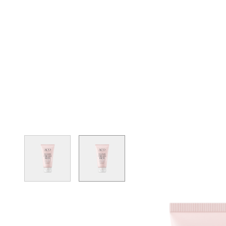
View larger image
View larger image