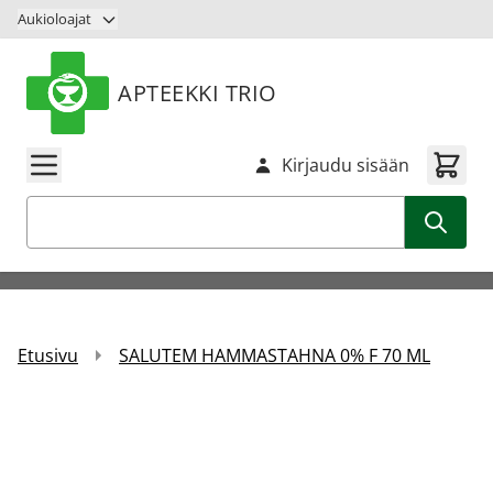
Siirry sisältöön
Aukioloajat
APTEEKKI TRIO
Kirjaudu sisään
Haku
Etusivu
SALUTEM HAMMASTAHNA 0% F 70 ML