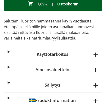
7,89 €
|
Ostoskoriin
Salutem Fluoriton hammasahna käy ½ vuotiaasta
eteenpäin sekä niille joiden asuinpaikan juomavesi
sisältää riittävästi fluoria. Eii sisällä makuaineita,
väriaineita eikä natriumlauryylisulfaattia.
Käyttötarkoitus
Ainesosaluettelo
Säilytys
Produktinformation