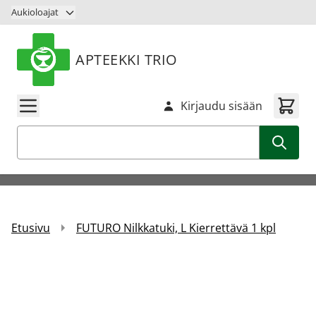
Siirry sisältöön
Aukioloajat
APTEEKKI TRIO
Kirjaudu sisään
Haku
Etusivu
FUTURO Nilkkatuki, L Kierrettävä 1 kpl