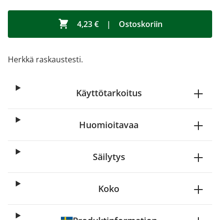
4,23 €
|
Ostoskoriin
Herkkä raskaustesti.
Käyttötarkoitus
Huomioitavaa
Säilytys
Koko