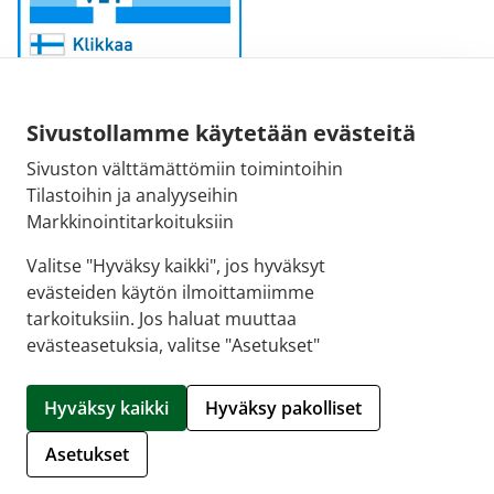
Sivustollamme käytetään evästeitä
Sivuston välttämättömiin toimintoihin
Sähköpostiosoite:
Tilastoihin ja analyyseihin
kirjaamo@fimea.fi
Markkinointitarkoituksiin
Fimean vaihde:
Valitse "Hyväksy kaikki", jos hyväksyt
029 522 3341
evästeiden käytön ilmoittamiimme
tarkoituksiin. Jos haluat muuttaa
evästeasetuksia, valitse "Asetukset"
© 2026 Apteekki Trio |
Crasman eApteekki
Hyväksy kaikki
Hyväksy pakolliset
Hallitse evästeitä
Asetukset