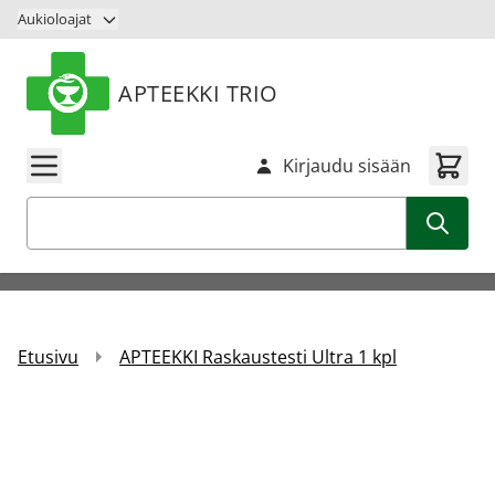
Siirry sisältöön
Aukioloajat
APTEEKKI TRIO
Kirjaudu sisään
Haku
Etusivu
APTEEKKI Raskaustesti Ultra 1 kpl